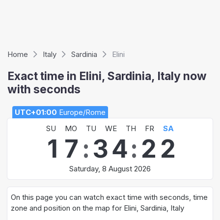
Home
Italy
Sardinia
Elini
Exact time in Elini, Sardinia, Italy now
with seconds
UTC+01:00
Europe/Rome
SU
MO
TU
WE
TH
FR
SA
1
7
:
3
4
:
2
3
Saturday, 8 August 2026
On this page you can watch exact time with seconds, time
zone and position on the map for Elini, Sardinia, Italy