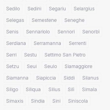
Sedilo
Sedini
Segariu
Selargius
Selegas
Semestene
Seneghe
Senis
Sennariolo
Sennori
Senorbì
Serdiana
Serramanna
Serrenti
Serri
Sestu
Settimo San Pietro
Setzu
Seui
Seulo
Siamaggiore
Siamanna
Siapiccia
Siddi
Silanus
Siligo
Siliqua
Silius
Silì
Simala
Simaxis
Sindia
Sini
Siniscola