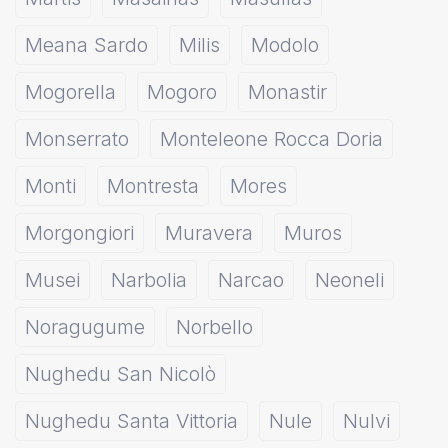
Meana Sardo
Milis
Modolo
Mogorella
Mogoro
Monastir
Monserrato
Monteleone Rocca Doria
Monti
Montresta
Mores
Morgongiori
Muravera
Muros
Musei
Narbolia
Narcao
Neoneli
Noragugume
Norbello
Nughedu San Nicolò
Nughedu Santa Vittoria
Nule
Nulvi