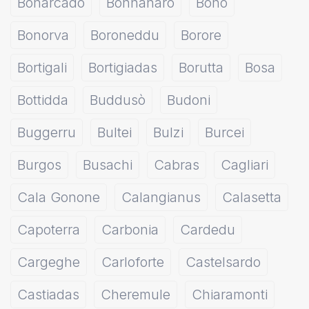
Bonarcado
Bonnanaro
Bono
Bonorva
Boroneddu
Borore
Bortigali
Bortigiadas
Borutta
Bosa
Bottidda
Buddusò
Budoni
Buggerru
Bultei
Bulzi
Burcei
Burgos
Busachi
Cabras
Cagliari
Cala Gonone
Calangianus
Calasetta
Capoterra
Carbonia
Cardedu
Cargeghe
Carloforte
Castelsardo
Castiadas
Cheremule
Chiaramonti