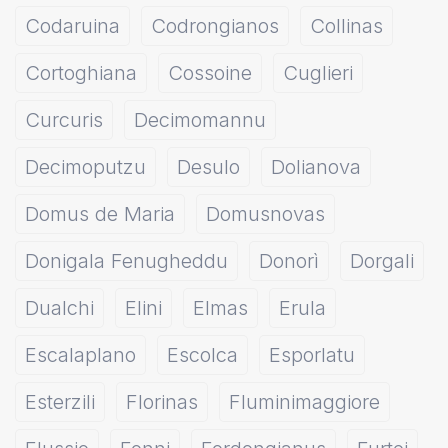
Codaruina
Codrongianos
Collinas
Cortoghiana
Cossoine
Cuglieri
Curcuris
Decimomannu
Decimoputzu
Desulo
Dolianova
Domus de Maria
Domusnovas
Donigala Fenugheddu
Donorì
Dorgali
Dualchi
Elini
Elmas
Erula
Escalaplano
Escolca
Esporlatu
Esterzili
Florinas
Fluminimaggiore