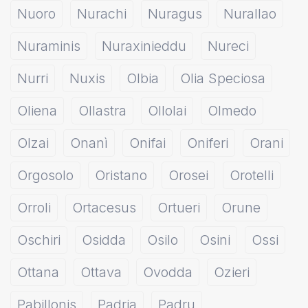
Nuoro
Nurachi
Nuragus
Nurallao
Nuraminis
Nuraxinieddu
Nureci
Nurri
Nuxis
Olbia
Olia Speciosa
Oliena
Ollastra
Ollolai
Olmedo
Olzai
Onanì
Onifai
Oniferi
Orani
Orgosolo
Oristano
Orosei
Orotelli
Orroli
Ortacesus
Ortueri
Orune
Oschiri
Osidda
Osilo
Osini
Ossi
Ottana
Ottava
Ovodda
Ozieri
Pabillonis
Padria
Padru