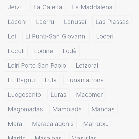
Jerzu
La Caletta
La Maddalena
Laconi
Laerru
Lanusei
Las Plassas
Lei
Li Punti-San Giovanni
Loceri
Loculi
Lodine
Lodè
Loiri Porto San Paolo
Lotzorai
Lu Bagnu
Lula
Lunamatrona
Luogosanto
Luras
Macomer
Magomadas
Mamoiada
Mandas
Mara
Maracalagonis
Marrubiu
Martis
Masainas
Masullas