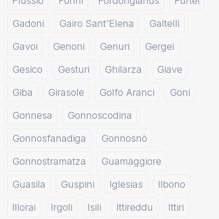
Flussio
Fonni
Fordongianus
Furtei
Gadoni
Gairo Sant'Elena
Galtellì
Gavoi
Genoni
Genuri
Gergei
Gesico
Gesturi
Ghilarza
Giave
Giba
Girasole
Golfo Aranci
Goni
Gonnesa
Gonnoscodina
Gonnosfanadiga
Gonnosnò
Gonnostramatza
Guamaggiore
Guasila
Guspini
Iglesias
Ilbono
Illorai
Irgoli
Isili
Ittireddu
Ittiri