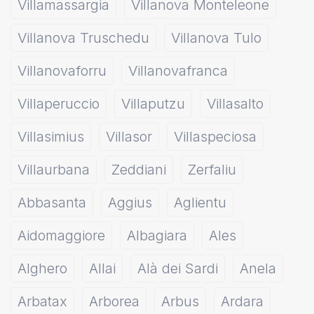
Villamassargia
Villanova Monteleone
Villanova Truschedu
Villanova Tulo
Villanovaforru
Villanovafranca
Villaperuccio
Villaputzu
Villasalto
Villasimius
Villasor
Villaspeciosa
Villaurbana
Zeddiani
Zerfaliu
Abbasanta
Aggius
Aglientu
Aidomaggiore
Albagiara
Ales
Alghero
Allai
Alà dei Sardi
Anela
Arbatax
Arborea
Arbus
Ardara