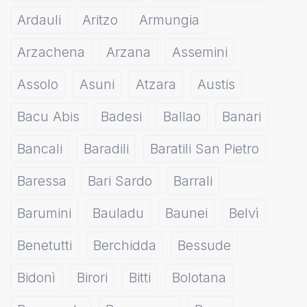
Ardauli
Aritzo
Armungia
Arzachena
Arzana
Assemini
Assolo
Asuni
Atzara
Austis
Bacu Abis
Badesi
Ballao
Banari
Bancali
Baradili
Baratili San Pietro
Baressa
Bari Sardo
Barrali
Barumini
Bauladu
Baunei
Belvì
Benetutti
Berchidda
Bessude
Bidonì
Birori
Bitti
Bolotana