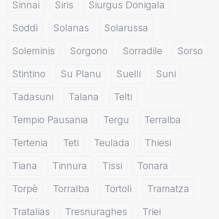
Sinnai
Siris
Siurgus Donigala
Soddì
Solanas
Solarussa
Soleminis
Sorgono
Sorradile
Sorso
Stintino
Su Planu
Suelli
Suni
Tadasuni
Talana
Telti
Tempio Pausania
Tergu
Terralba
Tertenia
Teti
Teulada
Thiesi
Tiana
Tinnura
Tissi
Tonara
Torpè
Torralba
Tortolì
Tramatza
Tratalias
Tresnuraghes
Triei