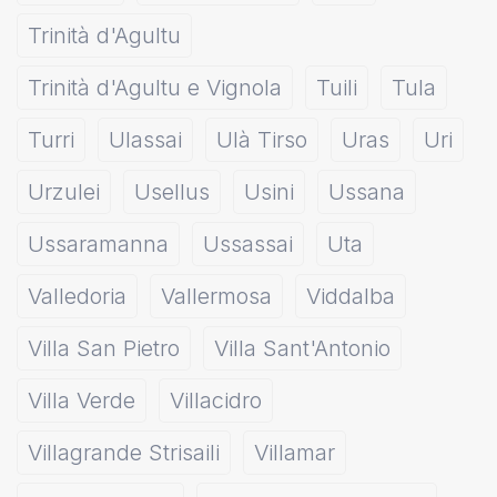
Trinità d'Agultu
Trinità d'Agultu e Vignola
Tuili
Tula
Turri
Ulassai
Ulà Tirso
Uras
Uri
Urzulei
Usellus
Usini
Ussana
Ussaramanna
Ussassai
Uta
Valledoria
Vallermosa
Viddalba
Villa San Pietro
Villa Sant'Antonio
Villa Verde
Villacidro
Villagrande Strisaili
Villamar