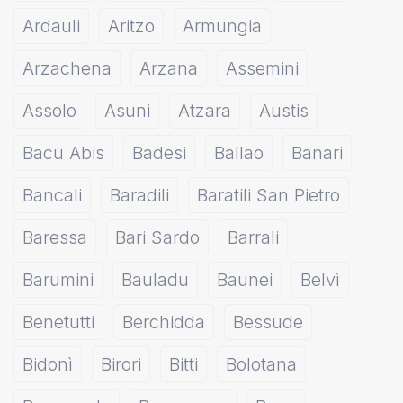
Ardauli
Aritzo
Armungia
Arzachena
Arzana
Assemini
Assolo
Asuni
Atzara
Austis
Bacu Abis
Badesi
Ballao
Banari
Bancali
Baradili
Baratili San Pietro
Baressa
Bari Sardo
Barrali
Barumini
Bauladu
Baunei
Belvì
Benetutti
Berchidda
Bessude
Bidonì
Birori
Bitti
Bolotana