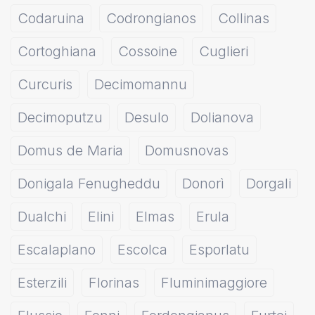
Codaruina
Codrongianos
Collinas
Cortoghiana
Cossoine
Cuglieri
Curcuris
Decimomannu
Decimoputzu
Desulo
Dolianova
Domus de Maria
Domusnovas
Donigala Fenugheddu
Donorì
Dorgali
Dualchi
Elini
Elmas
Erula
Escalaplano
Escolca
Esporlatu
Esterzili
Florinas
Fluminimaggiore