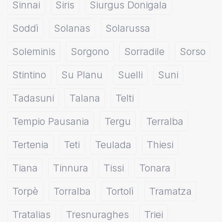
Sinnai
Siris
Siurgus Donigala
Soddì
Solanas
Solarussa
Soleminis
Sorgono
Sorradile
Sorso
Stintino
Su Planu
Suelli
Suni
Tadasuni
Talana
Telti
Tempio Pausania
Tergu
Terralba
Tertenia
Teti
Teulada
Thiesi
Tiana
Tinnura
Tissi
Tonara
Torpè
Torralba
Tortolì
Tramatza
Tratalias
Tresnuraghes
Triei