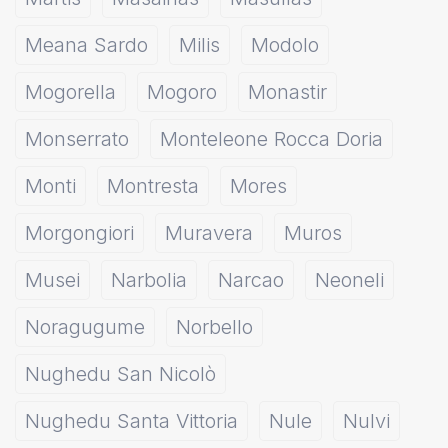
Meana Sardo
Milis
Modolo
Mogorella
Mogoro
Monastir
Monserrato
Monteleone Rocca Doria
Monti
Montresta
Mores
Morgongiori
Muravera
Muros
Musei
Narbolia
Narcao
Neoneli
Noragugume
Norbello
Nughedu San Nicolò
Nughedu Santa Vittoria
Nule
Nulvi