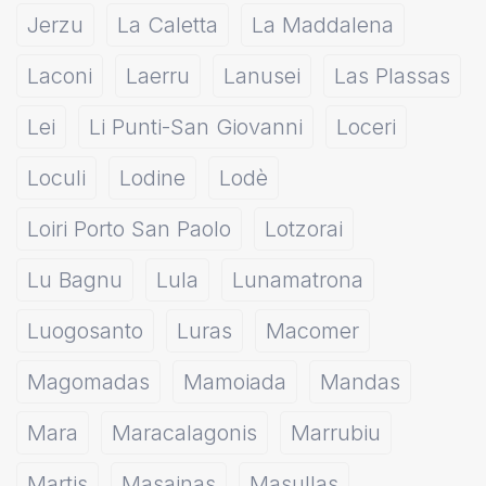
Jerzu
La Caletta
La Maddalena
Laconi
Laerru
Lanusei
Las Plassas
Lei
Li Punti-San Giovanni
Loceri
Loculi
Lodine
Lodè
Loiri Porto San Paolo
Lotzorai
Lu Bagnu
Lula
Lunamatrona
Luogosanto
Luras
Macomer
Magomadas
Mamoiada
Mandas
Mara
Maracalagonis
Marrubiu
Martis
Masainas
Masullas