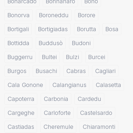
Bonarcado
Bonnanaro
Bono
Bonorva
Boroneddu
Borore
Bortigali
Bortigiadas
Borutta
Bosa
Bottidda
Buddusò
Budoni
Buggerru
Bultei
Bulzi
Burcei
Burgos
Busachi
Cabras
Cagliari
Cala Gonone
Calangianus
Calasetta
Capoterra
Carbonia
Cardedu
Cargeghe
Carloforte
Castelsardo
Castiadas
Cheremule
Chiaramonti