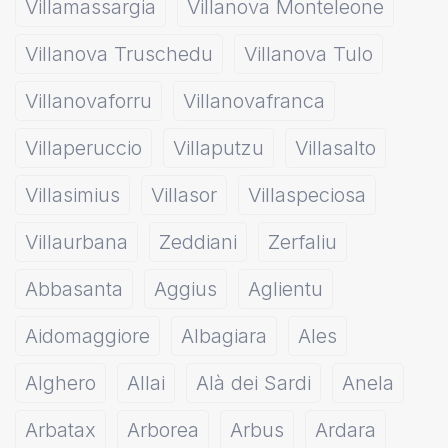
Villamassargia
Villanova Monteleone
Villanova Truschedu
Villanova Tulo
Villanovaforru
Villanovafranca
Villaperuccio
Villaputzu
Villasalto
Villasimius
Villasor
Villaspeciosa
Villaurbana
Zeddiani
Zerfaliu
Abbasanta
Aggius
Aglientu
Aidomaggiore
Albagiara
Ales
Alghero
Allai
Alà dei Sardi
Anela
Arbatax
Arborea
Arbus
Ardara