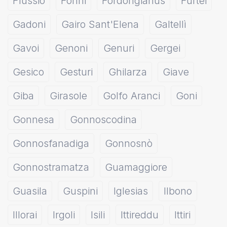
Flussio
Fonni
Fordongianus
Furtei
Gadoni
Gairo Sant'Elena
Galtellì
Gavoi
Genoni
Genuri
Gergei
Gesico
Gesturi
Ghilarza
Giave
Giba
Girasole
Golfo Aranci
Goni
Gonnesa
Gonnoscodina
Gonnosfanadiga
Gonnosnò
Gonnostramatza
Guamaggiore
Guasila
Guspini
Iglesias
Ilbono
Illorai
Irgoli
Isili
Ittireddu
Ittiri