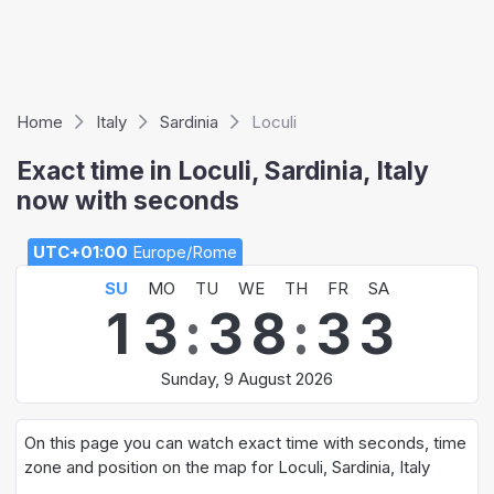
Home
Italy
Sardinia
Loculi
Exact time in Loculi, Sardinia, Italy
now with seconds
UTC+01:00
Europe/Rome
SU
MO
TU
WE
TH
FR
SA
1
3
:
3
8
:
3
3
Sunday, 9 August 2026
On this page you can watch exact time with seconds, time
zone and position on the map for Loculi, Sardinia, Italy