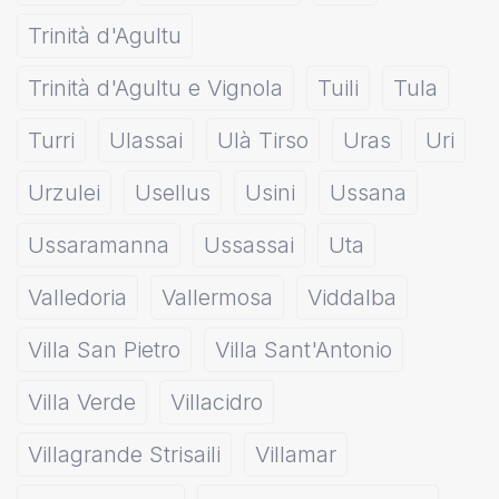
Trinità d'Agultu
Trinità d'Agultu e Vignola
Tuili
Tula
Turri
Ulassai
Ulà Tirso
Uras
Uri
Urzulei
Usellus
Usini
Ussana
Ussaramanna
Ussassai
Uta
Valledoria
Vallermosa
Viddalba
Villa San Pietro
Villa Sant'Antonio
Villa Verde
Villacidro
Villagrande Strisaili
Villamar