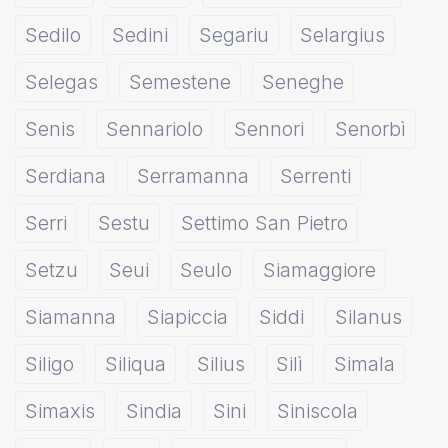
Sedilo
Sedini
Segariu
Selargius
Selegas
Semestene
Seneghe
Senis
Sennariolo
Sennori
Senorbì
Serdiana
Serramanna
Serrenti
Serri
Sestu
Settimo San Pietro
Setzu
Seui
Seulo
Siamaggiore
Siamanna
Siapiccia
Siddi
Silanus
Siligo
Siliqua
Silius
Silì
Simala
Simaxis
Sindia
Sini
Siniscola