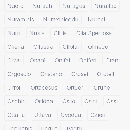
Nuoro
Nurachi
Nuragus
Nurallao
Nuraminis
Nuraxinieddu
Nureci
Nurri
Nuxis
Olbia
Olia Speciosa
Oliena
Ollastra
Ollolai
Olmedo
Olzai
Onanì
Onifai
Oniferi
Orani
Orgosolo
Oristano
Orosei
Orotelli
Orroli
Ortacesus
Ortueri
Orune
Oschiri
Osidda
Osilo
Osini
Ossi
Ottana
Ottava
Ovodda
Ozieri
Pabillonis
Padria
Padru