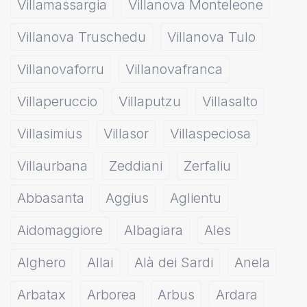
Villamassargia
Villanova Monteleone
Villanova Truschedu
Villanova Tulo
Villanovaforru
Villanovafranca
Villaperuccio
Villaputzu
Villasalto
Villasimius
Villasor
Villaspeciosa
Villaurbana
Zeddiani
Zerfaliu
Abbasanta
Aggius
Aglientu
Aidomaggiore
Albagiara
Ales
Alghero
Allai
Alà dei Sardi
Anela
Arbatax
Arborea
Arbus
Ardara