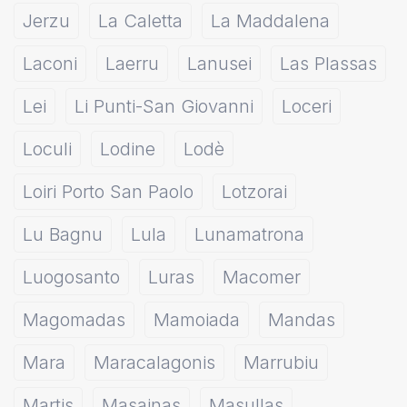
Jerzu
La Caletta
La Maddalena
Laconi
Laerru
Lanusei
Las Plassas
Lei
Li Punti-San Giovanni
Loceri
Loculi
Lodine
Lodè
Loiri Porto San Paolo
Lotzorai
Lu Bagnu
Lula
Lunamatrona
Luogosanto
Luras
Macomer
Magomadas
Mamoiada
Mandas
Mara
Maracalagonis
Marrubiu
Martis
Masainas
Masullas