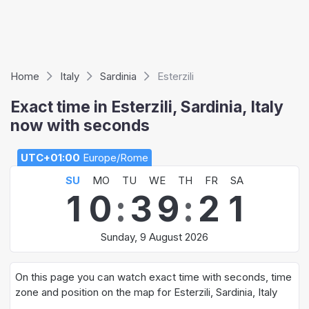
Home
Italy
Sardinia
Esterzili
Exact time in Esterzili, Sardinia, Italy
now with seconds
UTC+01:00
Europe/Rome
SU
MO
TU
WE
TH
FR
SA
1
0
:
3
9
:
2
2
Sunday, 9 August 2026
On this page you can watch exact time with seconds, time
zone and position on the map for Esterzili, Sardinia, Italy