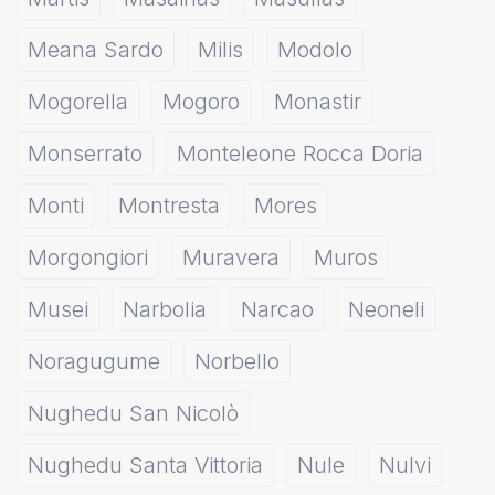
Meana Sardo
Milis
Modolo
Mogorella
Mogoro
Monastir
Monserrato
Monteleone Rocca Doria
Monti
Montresta
Mores
Morgongiori
Muravera
Muros
Musei
Narbolia
Narcao
Neoneli
Noragugume
Norbello
Nughedu San Nicolò
Nughedu Santa Vittoria
Nule
Nulvi