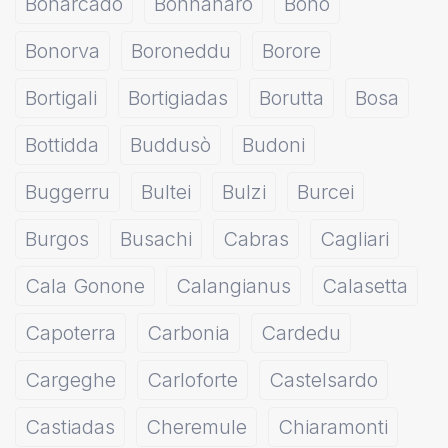
Bonarcado
Bonnanaro
Bono
Bonorva
Boroneddu
Borore
Bortigali
Bortigiadas
Borutta
Bosa
Bottidda
Buddusò
Budoni
Buggerru
Bultei
Bulzi
Burcei
Burgos
Busachi
Cabras
Cagliari
Cala Gonone
Calangianus
Calasetta
Capoterra
Carbonia
Cardedu
Cargeghe
Carloforte
Castelsardo
Castiadas
Cheremule
Chiaramonti