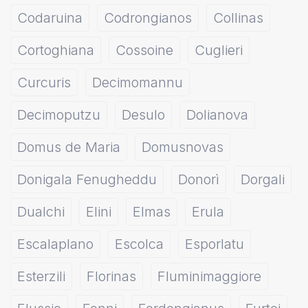
Codaruina
Codrongianos
Collinas
Cortoghiana
Cossoine
Cuglieri
Curcuris
Decimomannu
Decimoputzu
Desulo
Dolianova
Domus de Maria
Domusnovas
Donigala Fenugheddu
Donorì
Dorgali
Dualchi
Elini
Elmas
Erula
Escalaplano
Escolca
Esporlatu
Esterzili
Florinas
Fluminimaggiore