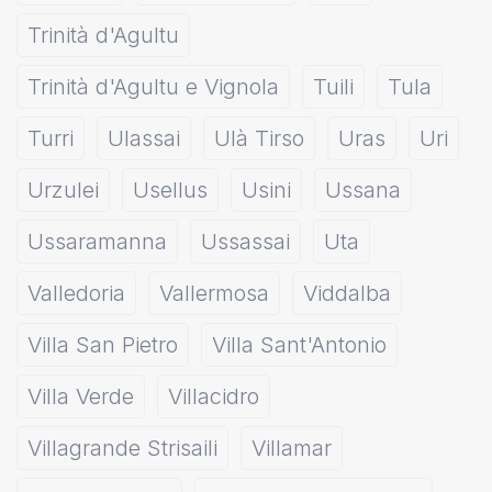
Trinità d'Agultu
Trinità d'Agultu e Vignola
Tuili
Tula
Turri
Ulassai
Ulà Tirso
Uras
Uri
Urzulei
Usellus
Usini
Ussana
Ussaramanna
Ussassai
Uta
Valledoria
Vallermosa
Viddalba
Villa San Pietro
Villa Sant'Antonio
Villa Verde
Villacidro
Villagrande Strisaili
Villamar