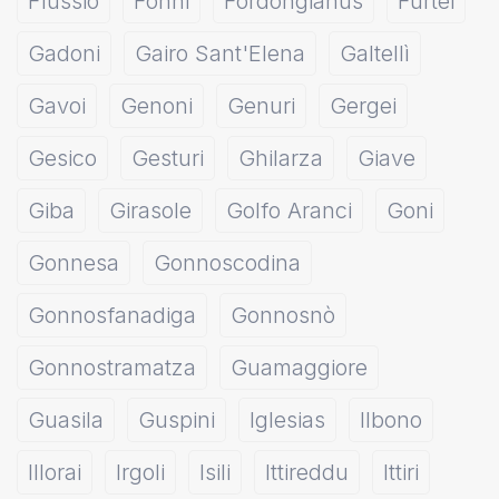
Flussio
Fonni
Fordongianus
Furtei
Gadoni
Gairo Sant'Elena
Galtellì
Gavoi
Genoni
Genuri
Gergei
Gesico
Gesturi
Ghilarza
Giave
Giba
Girasole
Golfo Aranci
Goni
Gonnesa
Gonnoscodina
Gonnosfanadiga
Gonnosnò
Gonnostramatza
Guamaggiore
Guasila
Guspini
Iglesias
Ilbono
Illorai
Irgoli
Isili
Ittireddu
Ittiri