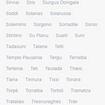
Sinnai
Siris
Siurgus Donigala
Soddì
Solanas
Solarussa
Soleminis
Sorgono
Sorradile
Sorso
Stintino
Su Planu
Suelli
Suni
Tadasuni
Talana
Telti
Tempio Pausania
Tergu
Terralba
Tertenia
Teti
Teulada
Thiesi
Tiana
Tinnura
Tissi
Tonara
Torpè
Torralba
Tortolì
Tramatza
Tratalias
Tresnuraghes
Triei