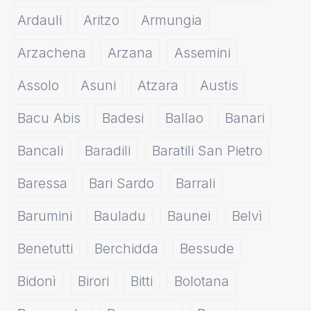
Ardauli
Aritzo
Armungia
Arzachena
Arzana
Assemini
Assolo
Asuni
Atzara
Austis
Bacu Abis
Badesi
Ballao
Banari
Bancali
Baradili
Baratili San Pietro
Baressa
Bari Sardo
Barrali
Barumini
Bauladu
Baunei
Belvì
Benetutti
Berchidda
Bessude
Bidonì
Birori
Bitti
Bolotana