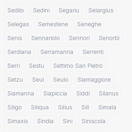
Sedilo
Sedini
Segariu
Selargius
Selegas
Semestene
Seneghe
Senis
Sennariolo
Sennori
Senorbì
Serdiana
Serramanna
Serrenti
Serri
Sestu
Settimo San Pietro
Setzu
Seui
Seulo
Siamaggiore
Siamanna
Siapiccia
Siddi
Silanus
Siligo
Siliqua
Silius
Silì
Simala
Simaxis
Sindia
Sini
Siniscola