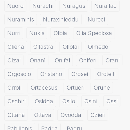
Nuoro
Nurachi
Nuragus
Nurallao
Nuraminis
Nuraxinieddu
Nureci
Nurri
Nuxis
Olbia
Olia Speciosa
Oliena
Ollastra
Ollolai
Olmedo
Olzai
Onanì
Onifai
Oniferi
Orani
Orgosolo
Oristano
Orosei
Orotelli
Orroli
Ortacesus
Ortueri
Orune
Oschiri
Osidda
Osilo
Osini
Ossi
Ottana
Ottava
Ovodda
Ozieri
Pabillonis
Padria
Padru