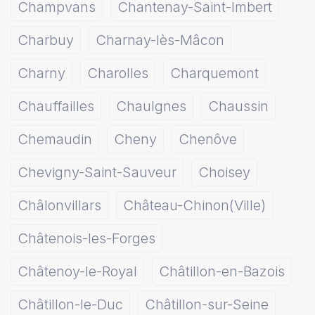
Champvans
Chantenay-Saint-Imbert
Charbuy
Charnay-lès-Mâcon
Charny
Charolles
Charquemont
Chauffailles
Chaulgnes
Chaussin
Chemaudin
Cheny
Chenôve
Chevigny-Saint-Sauveur
Choisey
Châlonvillars
Château-Chinon(Ville)
Châtenois-les-Forges
Châtenoy-le-Royal
Châtillon-en-Bazois
Châtillon-le-Duc
Châtillon-sur-Seine