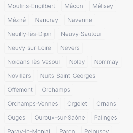
Moulins-Engilbert
Mâcon
Mélisey
Méziré
Nancray
Navenne
Neuilly-lès-Dijon
Neuvy-Sautour
Neuvy-sur-Loire
Nevers
Noidans-lès-Vesoul
Nolay
Nommay
Novillars
Nuits-Saint-Georges
Offemont
Orchamps
Orchamps-Vennes
Orgelet
Ornans
Ouges
Ouroux-sur-Saône
Palinges
Paray-le-Monial
Paron
Pelousey