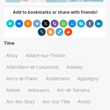
Leaflet
|
©
OpenStreetMap
Add to bookmarks or share with friends!
Time
Ahuy
Aillant-sur-Tholon
Aillevillers-et-Lyaumont
Aiserey
Ancy-le-Franc
Andelnans
Appoigny
Arbois
Arbouans
Arc-et-Senans
Arc-lès-Gray
Arc-sur-Tille
Arcey