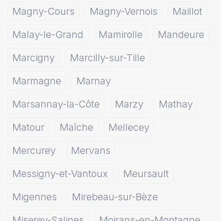
Magny-Cours
Magny-Vernois
Maillot
Malay-le-Grand
Mamirolle
Mandeure
Marcigny
Marcilly-sur-Tille
Marmagne
Marnay
Marsannay-la-Côte
Marzy
Mathay
Matour
Maîche
Mellecey
Mercurey
Mervans
Messigny-et-Vantoux
Meursault
Migennes
Mirebeau-sur-Bèze
Miserey-Salines
Moirans-en-Montagne