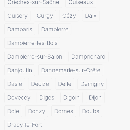
Crêches-sur-Saône
Cuiseaux
Cuisery
Curgy
Cézy
Daix
Damparis
Dampierre
Dampierre-les-Bois
Dampierre-sur-Salon
Damprichard
Danjoutin
Dannemarie-sur-Crête
Dasle
Decize
Delle
Demigny
Devecey
Diges
Digoin
Dijon
Dole
Donzy
Dornes
Doubs
Dracy-le-Fort