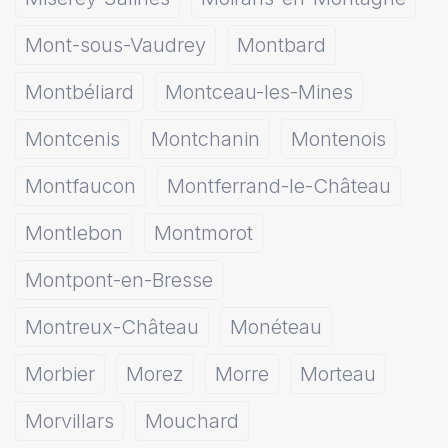
Mont-sous-Vaudrey
Montbard
Montbéliard
Montceau-les-Mines
Montcenis
Montchanin
Montenois
Montfaucon
Montferrand-le-Château
Montlebon
Montmorot
Montpont-en-Bresse
Montreux-Château
Monéteau
Morbier
Morez
Morre
Morteau
Morvillars
Mouchard