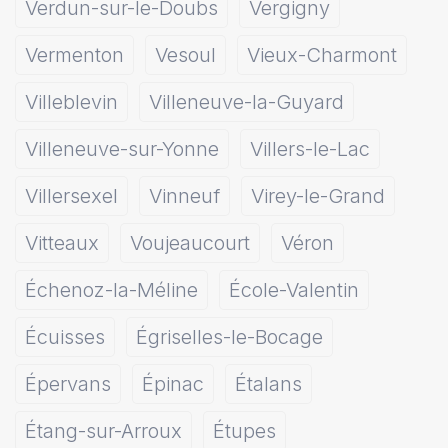
Verdun-sur-le-Doubs
Vergigny
Vermenton
Vesoul
Vieux-Charmont
Villeblevin
Villeneuve-la-Guyard
Villeneuve-sur-Yonne
Villers-le-Lac
Villersexel
Vinneuf
Virey-le-Grand
Vitteaux
Voujeaucourt
Véron
Échenoz-la-Méline
École-Valentin
Écuisses
Égriselles-le-Bocage
Épervans
Épinac
Étalans
Étang-sur-Arroux
Étupes