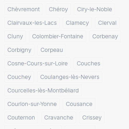
Chèvremont
Chéroy
Ciry-le-Noble
Clairvaux-les-Lacs
Clamecy
Clerval
Cluny
Colombier-Fontaine
Corbenay
Corbigny
Corpeau
Cosne-Cours-sur-Loire
Couches
Couchey
Coulanges-lès-Nevers
Courcelles-lès-Montbéliard
Courlon-sur-Yonne
Cousance
Couternon
Cravanche
Crissey