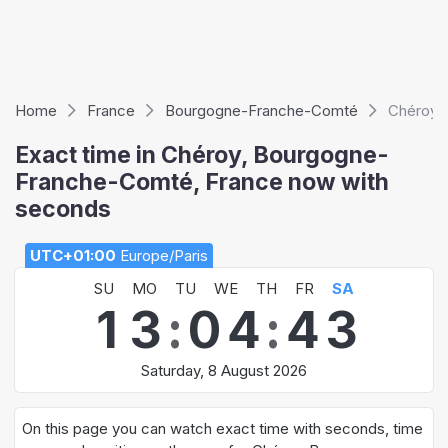
Home
France
Bourgogne-Franche-Comté
Chéroy
Exact time in Chéroy, Bourgogne-
Franche-Comté, France now with
seconds
UTC+01:00
Europe/Paris
SU
MO
TU
WE
TH
FR
SA
1
3
:
0
4
:
4
4
Saturday, 8 August 2026
On this page you can watch exact time with seconds, time