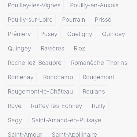
Pouilley-les-Vignes
Pouilly-en-Auxois
Pouilly-sur-Loire
Pourrain
Prissé
Prémery
Pusey
Quetigny
Quincey
Quingey
Ravières
Rioz
Roche-lez-Beaupré
Romanèche-Thorins
Romenay
Ronchamp
Rougemont
Rougemont-le-Château
Roulans
Roye
Ruffey-lès-Echirey
Rully
Sagy
Saint-Amand-en-Puisaye
Saint-Amour
Saint-Apollinaire