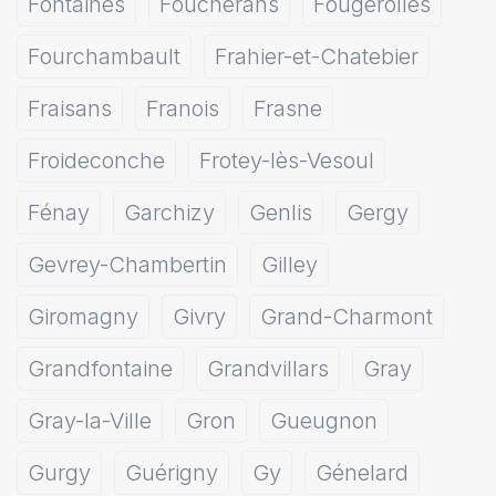
Fontaines
Foucherans
Fougerolles
Fourchambault
Frahier-et-Chatebier
Fraisans
Franois
Frasne
Froideconche
Frotey-lès-Vesoul
Fénay
Garchizy
Genlis
Gergy
Gevrey-Chambertin
Gilley
Giromagny
Givry
Grand-Charmont
Grandfontaine
Grandvillars
Gray
Gray-la-Ville
Gron
Gueugnon
Gurgy
Guérigny
Gy
Génelard