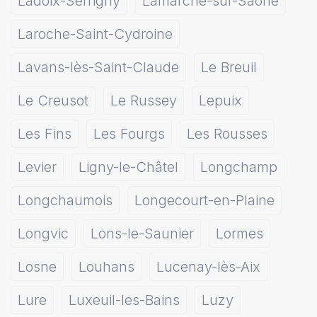
Ladoix-Serrigny
Lamarche-sur-Saône
Laroche-Saint-Cydroine
Lavans-lès-Saint-Claude
Le Breuil
Le Creusot
Le Russey
Lepuix
Les Fins
Les Fourgs
Les Rousses
Levier
Ligny-le-Châtel
Longchamp
Longchaumois
Longecourt-en-Plaine
Longvic
Lons-le-Saunier
Lormes
Losne
Louhans
Lucenay-lès-Aix
Lure
Luxeuil-les-Bains
Luzy