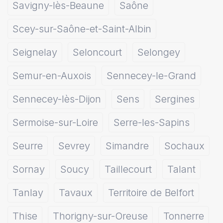
Savigny-lès-Beaune
Saône
Scey-sur-Saône-et-Saint-Albin
Seignelay
Seloncourt
Selongey
Semur-en-Auxois
Sennecey-le-Grand
Sennecey-lès-Dijon
Sens
Sergines
Sermoise-sur-Loire
Serre-les-Sapins
Seurre
Sevrey
Simandre
Sochaux
Sornay
Soucy
Taillecourt
Talant
Tanlay
Tavaux
Territoire de Belfort
Thise
Thorigny-sur-Oreuse
Tonnerre