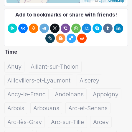
Leaflet
|
©
OpenStreetMap
Add to bookmarks or share with friends!
Time
Ahuy
Aillant-sur-Tholon
Aillevillers-et-Lyaumont
Aiserey
Ancy-le-Franc
Andelnans
Appoigny
Arbois
Arbouans
Arc-et-Senans
Arc-lès-Gray
Arc-sur-Tille
Arcey