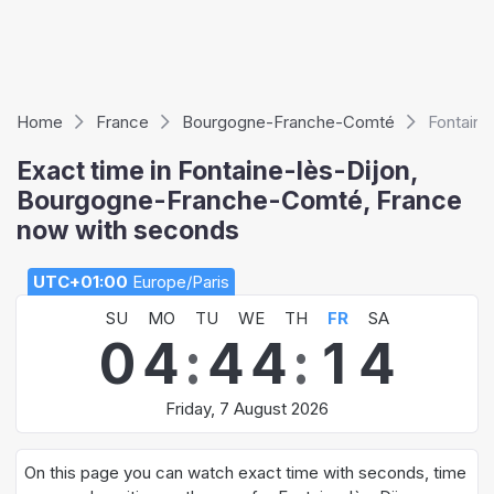
Home
France
Bourgogne-Franche-Comté
Fontaine
Exact time in Fontaine-lès-Dijon,
Bourgogne-Franche-Comté, France
now with seconds
UTC+01:00
Europe/Paris
SU
MO
TU
WE
TH
FR
SA
0
4
:
4
4
:
1
5
Friday, 7 August 2026
On this page you can watch exact time with seconds, time