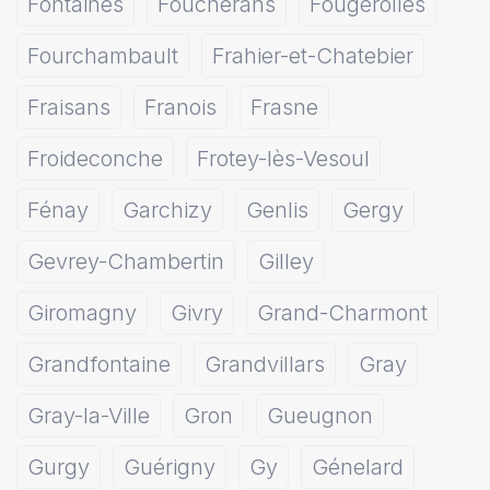
Fontaines
Foucherans
Fougerolles
Fourchambault
Frahier-et-Chatebier
Fraisans
Franois
Frasne
Froideconche
Frotey-lès-Vesoul
Fénay
Garchizy
Genlis
Gergy
Gevrey-Chambertin
Gilley
Giromagny
Givry
Grand-Charmont
Grandfontaine
Grandvillars
Gray
Gray-la-Ville
Gron
Gueugnon
Gurgy
Guérigny
Gy
Génelard