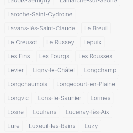
Ladoix-Serrigny
Lamarche-sur-Saône
Laroche-Saint-Cydroine
Lavans-lès-Saint-Claude
Le Breuil
Le Creusot
Le Russey
Lepuix
Les Fins
Les Fourgs
Les Rousses
Levier
Ligny-le-Châtel
Longchamp
Longchaumois
Longecourt-en-Plaine
Longvic
Lons-le-Saunier
Lormes
Losne
Louhans
Lucenay-lès-Aix
Lure
Luxeuil-les-Bains
Luzy