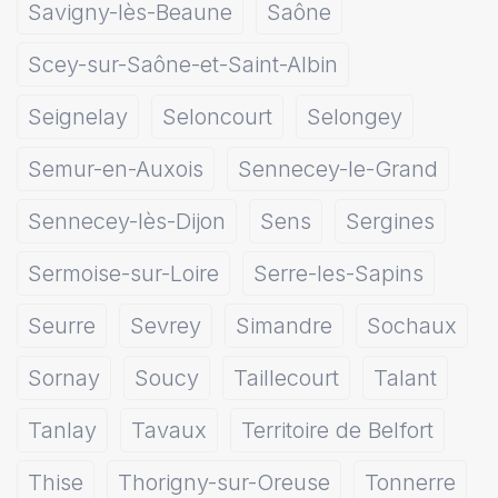
Savigny-lès-Beaune
Saône
Scey-sur-Saône-et-Saint-Albin
Seignelay
Seloncourt
Selongey
Semur-en-Auxois
Sennecey-le-Grand
Sennecey-lès-Dijon
Sens
Sergines
Sermoise-sur-Loire
Serre-les-Sapins
Seurre
Sevrey
Simandre
Sochaux
Sornay
Soucy
Taillecourt
Talant
Tanlay
Tavaux
Territoire de Belfort
Thise
Thorigny-sur-Oreuse
Tonnerre