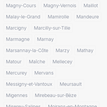
Magny-Cours
Magny-Vernois
Maillot
Malay-le-Grand
Mamirolle
Mandeure
Marcigny
Marcilly-sur-Tille
Marmagne
Marnay
Marsannay-la-Côte
Marzy
Mathay
Matour
Maîche
Mellecey
Mercurey
Mervans
Messigny-et-Vantoux
Meursault
Migennes
Mirebeau-sur-Bèze
Miserey-Salines
Moirans-en-Montagne