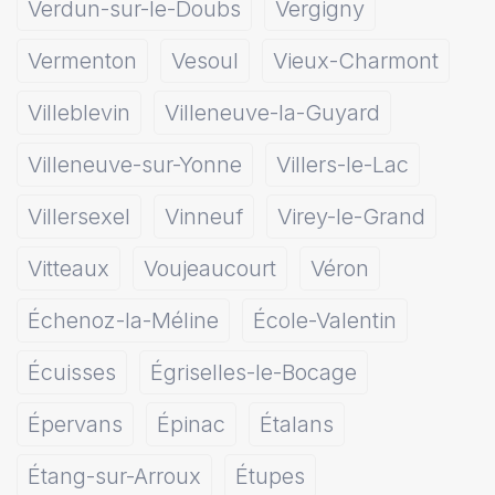
Verdun-sur-le-Doubs
Vergigny
Vermenton
Vesoul
Vieux-Charmont
Villeblevin
Villeneuve-la-Guyard
Villeneuve-sur-Yonne
Villers-le-Lac
Villersexel
Vinneuf
Virey-le-Grand
Vitteaux
Voujeaucourt
Véron
Échenoz-la-Méline
École-Valentin
Écuisses
Égriselles-le-Bocage
Épervans
Épinac
Étalans
Étang-sur-Arroux
Étupes