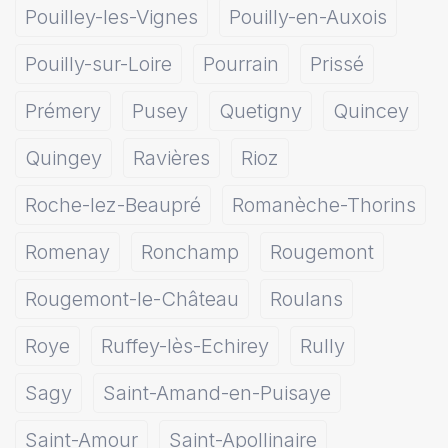
Pouilley-les-Vignes
Pouilly-en-Auxois
Pouilly-sur-Loire
Pourrain
Prissé
Prémery
Pusey
Quetigny
Quincey
Quingey
Ravières
Rioz
Roche-lez-Beaupré
Romanèche-Thorins
Romenay
Ronchamp
Rougemont
Rougemont-le-Château
Roulans
Roye
Ruffey-lès-Echirey
Rully
Sagy
Saint-Amand-en-Puisaye
Saint-Amour
Saint-Apollinaire