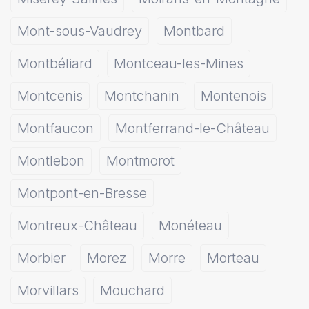
Mont-sous-Vaudrey
Montbard
Montbéliard
Montceau-les-Mines
Montcenis
Montchanin
Montenois
Montfaucon
Montferrand-le-Château
Montlebon
Montmorot
Montpont-en-Bresse
Montreux-Château
Monéteau
Morbier
Morez
Morre
Morteau
Morvillars
Mouchard