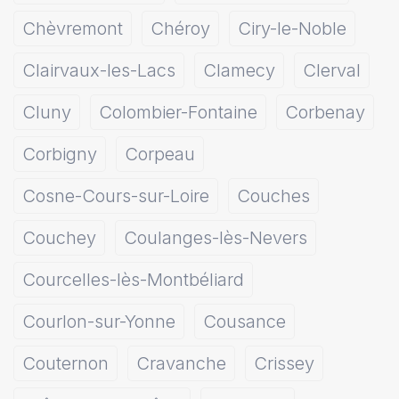
Chèvremont
Chéroy
Ciry-le-Noble
Clairvaux-les-Lacs
Clamecy
Clerval
Cluny
Colombier-Fontaine
Corbenay
Corbigny
Corpeau
Cosne-Cours-sur-Loire
Couches
Couchey
Coulanges-lès-Nevers
Courcelles-lès-Montbéliard
Courlon-sur-Yonne
Cousance
Couternon
Cravanche
Crissey