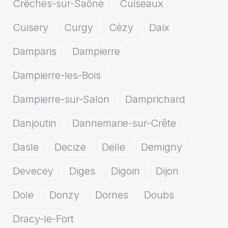
Crêches-sur-Saône
Cuiseaux
Cuisery
Curgy
Cézy
Daix
Damparis
Dampierre
Dampierre-les-Bois
Dampierre-sur-Salon
Damprichard
Danjoutin
Dannemarie-sur-Crête
Dasle
Decize
Delle
Demigny
Devecey
Diges
Digoin
Dijon
Dole
Donzy
Dornes
Doubs
Dracy-le-Fort