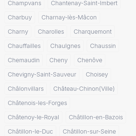
Champvans
Chantenay-Saint-Imbert
Charbuy
Charnay-lès-Mâcon
Charny
Charolles
Charquemont
Chauffailles
Chaulgnes
Chaussin
Chemaudin
Cheny
Chenôve
Chevigny-Saint-Sauveur
Choisey
Châlonvillars
Château-Chinon(Ville)
Châtenois-les-Forges
Châtenoy-le-Royal
Châtillon-en-Bazois
Châtillon-le-Duc
Châtillon-sur-Seine