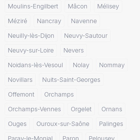
Moulins-Engilbert
Mâcon
Mélisey
Méziré
Nancray
Navenne
Neuilly-lès-Dijon
Neuvy-Sautour
Neuvy-sur-Loire
Nevers
Noidans-lès-Vesoul
Nolay
Nommay
Novillars
Nuits-Saint-Georges
Offemont
Orchamps
Orchamps-Vennes
Orgelet
Ornans
Ouges
Ouroux-sur-Saône
Palinges
Paray-le-Monial
Paron
Pelousey