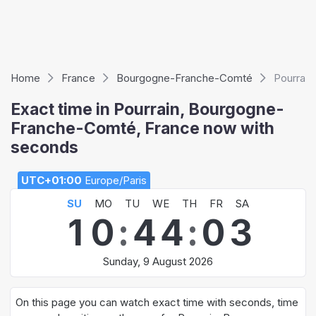
Home
France
Bourgogne-Franche-Comté
Pourrain
Exact time in Pourrain, Bourgogne-
Franche-Comté, France now with
seconds
UTC+01:00
Europe/Paris
SU
MO
TU
WE
TH
FR
SA
1
0
:
4
4
:
0
4
Sunday, 9 August 2026
On this page you can watch exact time with seconds, time