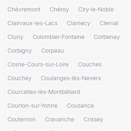
Chèvremont
Chéroy
Ciry-le-Noble
Clairvaux-les-Lacs
Clamecy
Clerval
Cluny
Colombier-Fontaine
Corbenay
Corbigny
Corpeau
Cosne-Cours-sur-Loire
Couches
Couchey
Coulanges-lès-Nevers
Courcelles-lès-Montbéliard
Courlon-sur-Yonne
Cousance
Couternon
Cravanche
Crissey