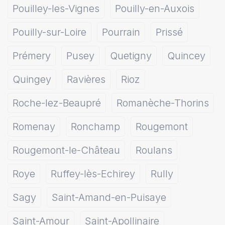
Pouilley-les-Vignes
Pouilly-en-Auxois
Pouilly-sur-Loire
Pourrain
Prissé
Prémery
Pusey
Quetigny
Quincey
Quingey
Ravières
Rioz
Roche-lez-Beaupré
Romanèche-Thorins
Romenay
Ronchamp
Rougemont
Rougemont-le-Château
Roulans
Roye
Ruffey-lès-Echirey
Rully
Sagy
Saint-Amand-en-Puisaye
Saint-Amour
Saint-Apollinaire