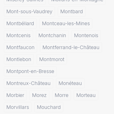
Mont-sous-Vaudrey
Montbard
Montbéliard
Montceau-les-Mines
Montcenis
Montchanin
Montenois
Montfaucon
Montferrand-le-Château
Montlebon
Montmorot
Montpont-en-Bresse
Montreux-Château
Monéteau
Morbier
Morez
Morre
Morteau
Morvillars
Mouchard