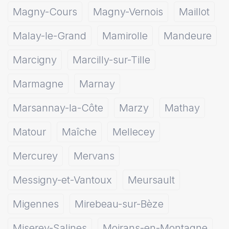
Magny-Cours
Magny-Vernois
Maillot
Malay-le-Grand
Mamirolle
Mandeure
Marcigny
Marcilly-sur-Tille
Marmagne
Marnay
Marsannay-la-Côte
Marzy
Mathay
Matour
Maîche
Mellecey
Mercurey
Mervans
Messigny-et-Vantoux
Meursault
Migennes
Mirebeau-sur-Bèze
Miserey-Salines
Moirans-en-Montagne