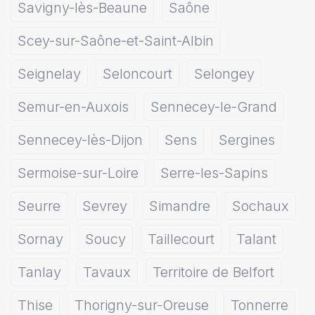
Savigny-lès-Beaune
Saône
Scey-sur-Saône-et-Saint-Albin
Seignelay
Seloncourt
Selongey
Semur-en-Auxois
Sennecey-le-Grand
Sennecey-lès-Dijon
Sens
Sergines
Sermoise-sur-Loire
Serre-les-Sapins
Seurre
Sevrey
Simandre
Sochaux
Sornay
Soucy
Taillecourt
Talant
Tanlay
Tavaux
Territoire de Belfort
Thise
Thorigny-sur-Oreuse
Tonnerre