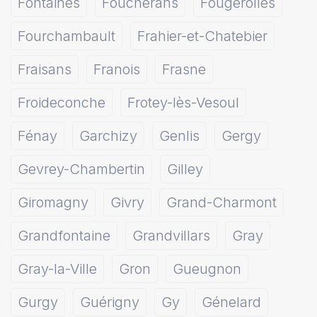
Fontaines
Foucherans
Fougerolles
Fourchambault
Frahier-et-Chatebier
Fraisans
Franois
Frasne
Froideconche
Frotey-lès-Vesoul
Fénay
Garchizy
Genlis
Gergy
Gevrey-Chambertin
Gilley
Giromagny
Givry
Grand-Charmont
Grandfontaine
Grandvillars
Gray
Gray-la-Ville
Gron
Gueugnon
Gurgy
Guérigny
Gy
Génelard