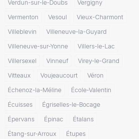
Verdun-sur-le-Doubs
Vergigny
Vermenton
Vesoul
Vieux-Charmont
Villeblevin
Villeneuve-la-Guyard
Villeneuve-sur-Yonne
Villers-le-Lac
Villersexel
Vinneuf
Virey-le-Grand
Vitteaux
Voujeaucourt
Véron
Échenoz-la-Méline
École-Valentin
Écuisses
Égriselles-le-Bocage
Épervans
Épinac
Étalans
Étang-sur-Arroux
Étupes