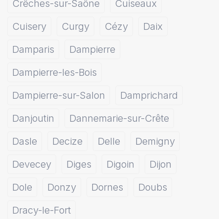
Crêches-sur-Saône
Cuiseaux
Cuisery
Curgy
Cézy
Daix
Damparis
Dampierre
Dampierre-les-Bois
Dampierre-sur-Salon
Damprichard
Danjoutin
Dannemarie-sur-Crête
Dasle
Decize
Delle
Demigny
Devecey
Diges
Digoin
Dijon
Dole
Donzy
Dornes
Doubs
Dracy-le-Fort