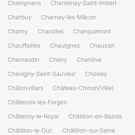
Champvans
Chantenay-Saint-Imbert
Charbuy
Charnay-lès-Mâcon
Charny
Charolles
Charquemont
Chauffailles
Chaulgnes
Chaussin
Chemaudin
Cheny
Chenôve
Chevigny-Saint-Sauveur
Choisey
Châlonvillars
Château-Chinon(Ville)
Châtenois-les-Forges
Châtenoy-le-Royal
Châtillon-en-Bazois
Châtillon-le-Duc
Châtillon-sur-Seine