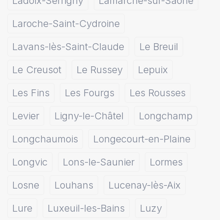
Ladoix-Serrigny
Lamarche-sur-Saône
Laroche-Saint-Cydroine
Lavans-lès-Saint-Claude
Le Breuil
Le Creusot
Le Russey
Lepuix
Les Fins
Les Fourgs
Les Rousses
Levier
Ligny-le-Châtel
Longchamp
Longchaumois
Longecourt-en-Plaine
Longvic
Lons-le-Saunier
Lormes
Losne
Louhans
Lucenay-lès-Aix
Lure
Luxeuil-les-Bains
Luzy