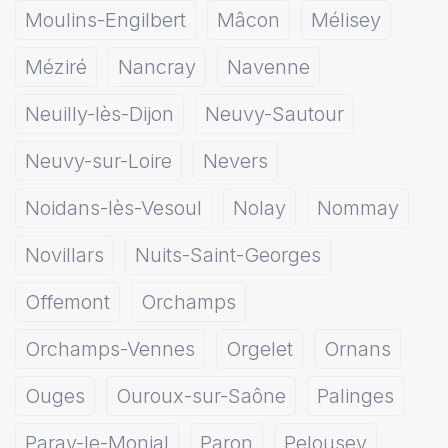
Moulins-Engilbert
Mâcon
Mélisey
Méziré
Nancray
Navenne
Neuilly-lès-Dijon
Neuvy-Sautour
Neuvy-sur-Loire
Nevers
Noidans-lès-Vesoul
Nolay
Nommay
Novillars
Nuits-Saint-Georges
Offemont
Orchamps
Orchamps-Vennes
Orgelet
Ornans
Ouges
Ouroux-sur-Saône
Palinges
Paray-le-Monial
Paron
Pelousey