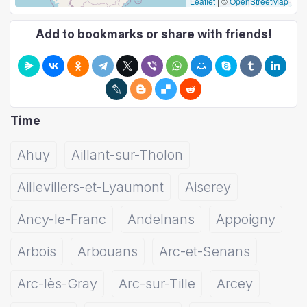
Leaflet
|
©
OpenStreetMap
Add to bookmarks or share with friends!
Time
Ahuy
Aillant-sur-Tholon
Aillevillers-et-Lyaumont
Aiserey
Ancy-le-Franc
Andelnans
Appoigny
Arbois
Arbouans
Arc-et-Senans
Arc-lès-Gray
Arc-sur-Tille
Arcey