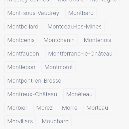
Mont-sous-Vaudrey
Montbard
Montbéliard
Montceau-les-Mines
Montcenis
Montchanin
Montenois
Montfaucon
Montferrand-le-Château
Montlebon
Montmorot
Montpont-en-Bresse
Montreux-Château
Monéteau
Morbier
Morez
Morre
Morteau
Morvillars
Mouchard