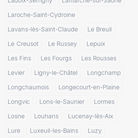
Ladoix-Serrigny
Lamarche-sur-Saône
Laroche-Saint-Cydroine
Lavans-lès-Saint-Claude
Le Breuil
Le Creusot
Le Russey
Lepuix
Les Fins
Les Fourgs
Les Rousses
Levier
Ligny-le-Châtel
Longchamp
Longchaumois
Longecourt-en-Plaine
Longvic
Lons-le-Saunier
Lormes
Losne
Louhans
Lucenay-lès-Aix
Lure
Luxeuil-les-Bains
Luzy