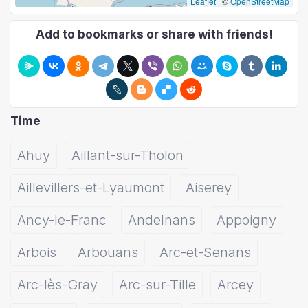
Leaflet
|
©
OpenStreetMap
Add to bookmarks or share with friends!
Time
Ahuy
Aillant-sur-Tholon
Aillevillers-et-Lyaumont
Aiserey
Ancy-le-Franc
Andelnans
Appoigny
Arbois
Arbouans
Arc-et-Senans
Arc-lès-Gray
Arc-sur-Tille
Arcey