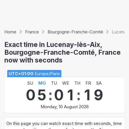
Home
France
Bourgogne-Franche-Comté
Lucenay-
Exact time in Lucenay-lès-Aix,
Bourgogne-Franche-Comté, France
now with seconds
UTC+01:00
Europe/Paris
SU
MO
TU
WE
TH
FR
SA
0
5
:
0
1
:
2
0
Monday, 10 August 2026
On this page you can watch exact time with seconds, time