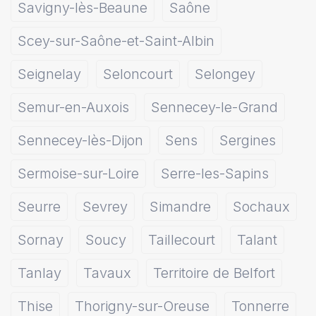
Savigny-lès-Beaune
Saône
Scey-sur-Saône-et-Saint-Albin
Seignelay
Seloncourt
Selongey
Semur-en-Auxois
Sennecey-le-Grand
Sennecey-lès-Dijon
Sens
Sergines
Sermoise-sur-Loire
Serre-les-Sapins
Seurre
Sevrey
Simandre
Sochaux
Sornay
Soucy
Taillecourt
Talant
Tanlay
Tavaux
Territoire de Belfort
Thise
Thorigny-sur-Oreuse
Tonnerre