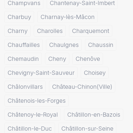
Champvans
Chantenay-Saint-Imbert
Charbuy
Charnay-lès-Mâcon
Charny
Charolles
Charquemont
Chauffailles
Chaulgnes
Chaussin
Chemaudin
Cheny
Chenôve
Chevigny-Saint-Sauveur
Choisey
Châlonvillars
Château-Chinon(Ville)
Châtenois-les-Forges
Châtenoy-le-Royal
Châtillon-en-Bazois
Châtillon-le-Duc
Châtillon-sur-Seine