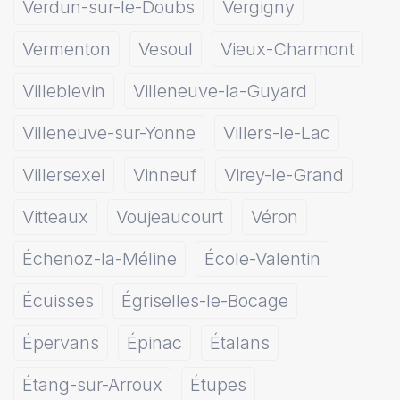
Verdun-sur-le-Doubs
Vergigny
Vermenton
Vesoul
Vieux-Charmont
Villeblevin
Villeneuve-la-Guyard
Villeneuve-sur-Yonne
Villers-le-Lac
Villersexel
Vinneuf
Virey-le-Grand
Vitteaux
Voujeaucourt
Véron
Échenoz-la-Méline
École-Valentin
Écuisses
Égriselles-le-Bocage
Épervans
Épinac
Étalans
Étang-sur-Arroux
Étupes