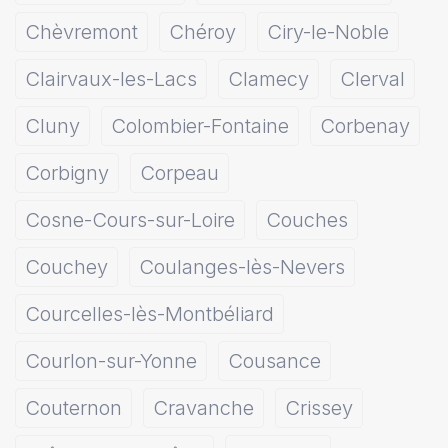
Chèvremont
Chéroy
Ciry-le-Noble
Clairvaux-les-Lacs
Clamecy
Clerval
Cluny
Colombier-Fontaine
Corbenay
Corbigny
Corpeau
Cosne-Cours-sur-Loire
Couches
Couchey
Coulanges-lès-Nevers
Courcelles-lès-Montbéliard
Courlon-sur-Yonne
Cousance
Couternon
Cravanche
Crissey