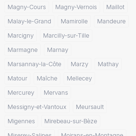
Magny-Cours
Magny-Vernois
Maillot
Malay-le-Grand
Mamirolle
Mandeure
Marcigny
Marcilly-sur-Tille
Marmagne
Marnay
Marsannay-la-Côte
Marzy
Mathay
Matour
Maîche
Mellecey
Mercurey
Mervans
Messigny-et-Vantoux
Meursault
Migennes
Mirebeau-sur-Bèze
Miserey-Salines
Moirans-en-Montagne