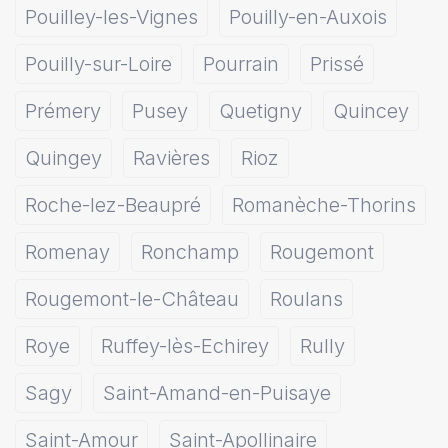
Pouilley-les-Vignes
Pouilly-en-Auxois
Pouilly-sur-Loire
Pourrain
Prissé
Prémery
Pusey
Quetigny
Quincey
Quingey
Ravières
Rioz
Roche-lez-Beaupré
Romanèche-Thorins
Romenay
Ronchamp
Rougemont
Rougemont-le-Château
Roulans
Roye
Ruffey-lès-Echirey
Rully
Sagy
Saint-Amand-en-Puisaye
Saint-Amour
Saint-Apollinaire