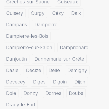
Crêches-sur-Saône
Cuiseaux
Cuisery
Curgy
Cézy
Daix
Damparis
Dampierre
Dampierre-les-Bois
Dampierre-sur-Salon
Damprichard
Danjoutin
Dannemarie-sur-Crête
Dasle
Decize
Delle
Demigny
Devecey
Diges
Digoin
Dijon
Dole
Donzy
Dornes
Doubs
Dracy-le-Fort