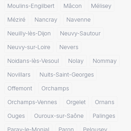
Moulins-Engilbert
Mâcon
Mélisey
Méziré
Nancray
Navenne
Neuilly-lès-Dijon
Neuvy-Sautour
Neuvy-sur-Loire
Nevers
Noidans-lès-Vesoul
Nolay
Nommay
Novillars
Nuits-Saint-Georges
Offemont
Orchamps
Orchamps-Vennes
Orgelet
Ornans
Ouges
Ouroux-sur-Saône
Palinges
Paray-le-Monial
Paron
Pelousey