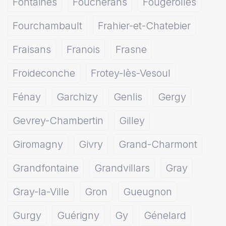
Fontaines
Foucherans
Fougerolles
Fourchambault
Frahier-et-Chatebier
Fraisans
Franois
Frasne
Froideconche
Frotey-lès-Vesoul
Fénay
Garchizy
Genlis
Gergy
Gevrey-Chambertin
Gilley
Giromagny
Givry
Grand-Charmont
Grandfontaine
Grandvillars
Gray
Gray-la-Ville
Gron
Gueugnon
Gurgy
Guérigny
Gy
Génelard