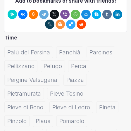
Add to bookmarks or share with friends!
Time
Palù del Fersina
Panchià
Parcines
Pellizzano
Pelugo
Perca
Pergine Valsugana
Piazza
Pietramurata
Pieve Tesino
Pieve di Bono
Pieve di Ledro
Pineta
Pinzolo
Plaus
Pomarolo