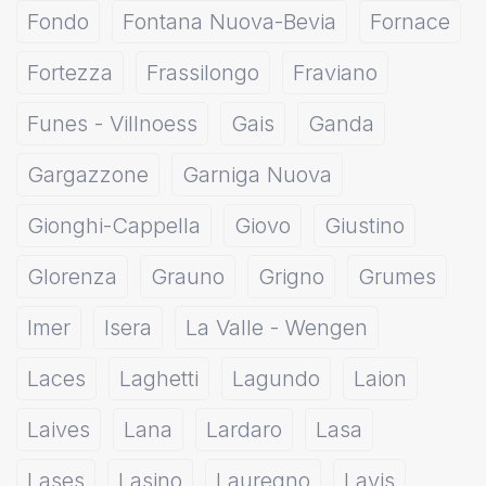
Fondo
Fontana Nuova-Bevia
Fornace
Fortezza
Frassilongo
Fraviano
Funes - Villnoess
Gais
Ganda
Gargazzone
Garniga Nuova
Gionghi-Cappella
Giovo
Giustino
Glorenza
Grauno
Grigno
Grumes
Imer
Isera
La Valle - Wengen
Laces
Laghetti
Lagundo
Laion
Laives
Lana
Lardaro
Lasa
Lases
Lasino
Lauregno
Lavis