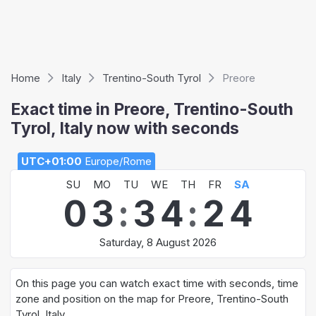
Home
Italy
Trentino-South Tyrol
Preore
Exact time in Preore, Trentino-South
Tyrol, Italy now with seconds
UTC+01:00
Europe/Rome
SU
MO
TU
WE
TH
FR
SA
0
3
:
3
4
:
2
4
Saturday, 8 August 2026
On this page you can watch exact time with seconds, time
zone and position on the map for Preore, Trentino-South
Tyrol, Italy