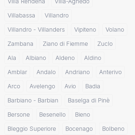
Villa Rendena
Villa-Agnedo
Villabassa
Villandro
Villandro - Villanders
Vipiteno
Volano
Zambana
Ziano di Fiemme
Zuclo
Ala
Albiano
Aldeno
Aldino
Amblar
Andalo
Andriano
Anterivo
Arco
Avelengo
Avio
Badia
Barbiano - Barbian
Baselga di Pinè
Bersone
Besenello
Bieno
Bleggio Superiore
Bocenago
Bolbeno