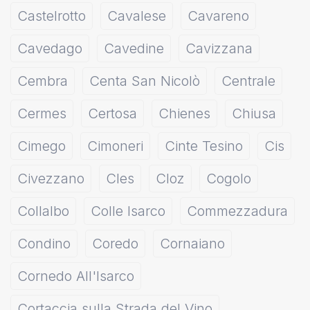
Castelrotto
Cavalese
Cavareno
Cavedago
Cavedine
Cavizzana
Cembra
Centa San Nicolò
Centrale
Cermes
Certosa
Chienes
Chiusa
Cimego
Cimoneri
Cinte Tesino
Cis
Civezzano
Cles
Cloz
Cogolo
Collalbo
Colle Isarco
Commezzadura
Condino
Coredo
Cornaiano
Cornedo All'Isarco
Cortaccia sulla Strada del Vino