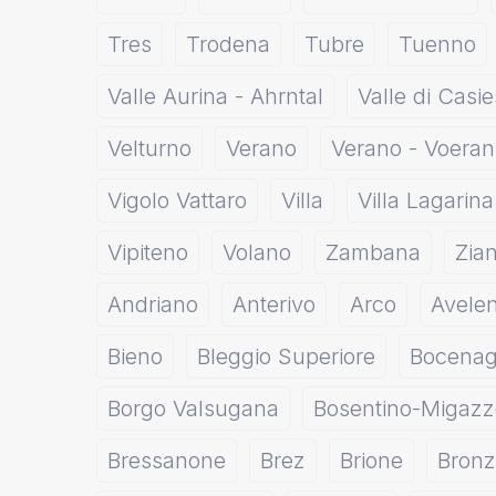
Tres
Trodena
Tubre
Tuenno
Valle Aurina - Ahrntal
Valle di Casie
Velturno
Verano
Verano - Voeran
Vigolo Vattaro
Villa
Villa Lagarina
Vipiteno
Volano
Zambana
Zia
Andriano
Anterivo
Arco
Avele
Bieno
Bleggio Superiore
Bocena
Borgo Valsugana
Bosentino-Migaz
Bressanone
Brez
Brione
Bronz