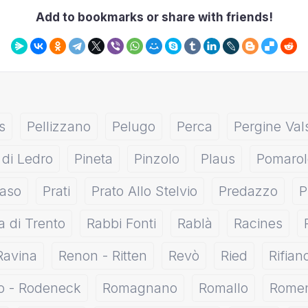
Add to bookmarks or share with friends!
s
Pellizzano
Pelugo
Perca
Pergine Va
 di Ledro
Pineta
Pinzolo
Plaus
Pomarol
raso
Prati
Prato Allo Stelvio
Predazzo
P
 di Trento
Rabbi Fonti
Rablà
Racines
Ravina
Renon - Ritten
Revò
Ried
Rifian
o - Rodeneck
Romagnano
Romallo
Rome