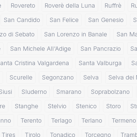
e
Rovereto
Roverè della Luna
Ruffrè
R
San Candido
San Felice
San Genesio
S
zo di Sebato
San Lorenzo in Banale
San Ma
e
San Michele All'Adige
San Pancrazio
Sa
anta Cristina Valgardena
Santa Valburga
S
Scurelle
Segonzano
Selva
Selva dei 
Siusi
Sluderno
Smarano
Soprabolzano
re
Stanghe
Stelvio
Stenico
Storo
St
enno
Terento
Terlago
Terlano
Termeno
Tires
Tirolo
Tonadico
Torcegno
Tramb