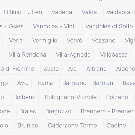
Ultimo - Ulten
Vadena
Valda
Valdaora 
s - Gsies
Vandoies - Vintl
Vandoies di Sotto
Verla
Vermiglio
Vervò
Vezzano
Vig
Villa Rendena
Villa-Agnedo
Villabassa
no di Fiemme
Zuclo
Ala
Albiano
Alden
ngo
Avio
Badia
Barbiano - Barbian
Base
go
Bolbeno
Bolognano-Vignole
Bolzano
zone
Braies
Breguzzo
Brennero - Brenner
olo
Brunico
Caderzone Terme
Cadine