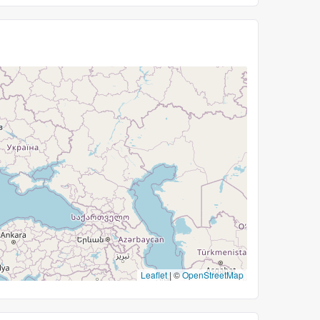
Leaflet
|
©
OpenStreetMap