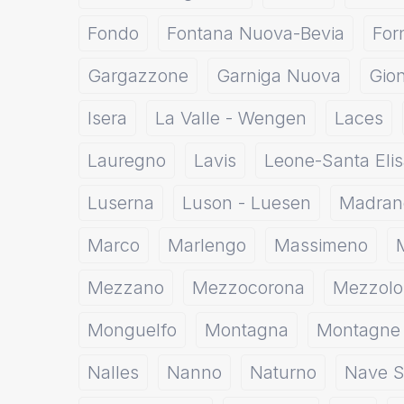
Fondo
Fontana Nuova-Bevia
For
Gargazzone
Garniga Nuova
Gio
Isera
La Valle - Wengen
Laces
Lauregno
Lavis
Leone-Santa Elis
Luserna
Luson - Luesen
Madran
Marco
Marlengo
Massimeno
Mezzano
Mezzocorona
Mezzol
Monguelfo
Montagna
Montagne
Nalles
Nanno
Naturno
Nave S