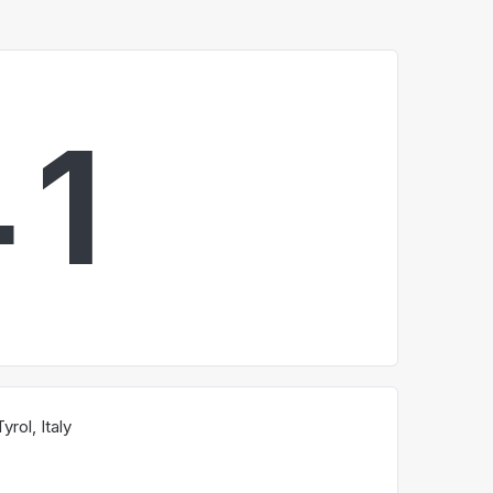
4
2
rol, Italy