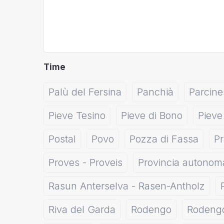
Time
Palù del Fersina
Panchià
Parcine
Pieve Tesino
Pieve di Bono
Pieve
Postal
Povo
Pozza di Fassa
P
Proves - Proveis
Provincia autonoma
Rasun Anterselva - Rasen-Antholz
Riva del Garda
Rodengo
Rodeng