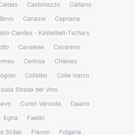
Caldes
Caldonazzo
Calliano
 Bovo
Canazei
Capriana
ello-Ciardes - Kastelbell-Tschars
otto
Cavalese
Cavareno
rmes
Certosa
Chienes
ogolo
Collalbo
Colle Isarco
sulla Strada del Vino
evo
Curon Venosta
Daiano
Egna
Faedo
lo Sciliar
Flavon
Folgaria