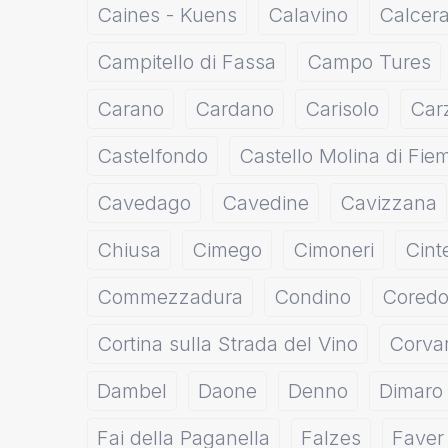
Caines - Kuens
Calavino
Calcera
Campitello di Fassa
Campo Tures
Carano
Cardano
Carisolo
Car
Castelfondo
Castello Molina di Fi
Cavedago
Cavedine
Cavizzana
Chiusa
Cimego
Cimoneri
Cint
Commezzadura
Condino
Cored
Cortina sulla Strada del Vino
Corvar
Dambel
Daone
Denno
Dimaro
Fai della Paganella
Falzes
Faver