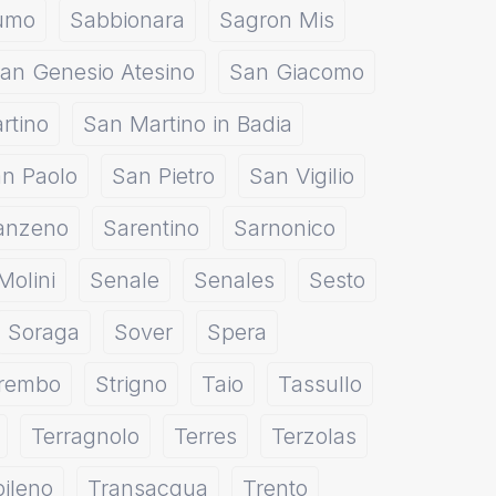
umo
Sabbionara
Sagron Mis
an Genesio Atesino
San Giacomo
rtino
San Martino in Badia
n Paolo
San Pietro
San Vigilio
anzeno
Sarentino
Sarnonico
Molini
Senale
Senales
Sesto
Soraga
Sover
Spera
rembo
Strigno
Taio
Tassullo
Terragnolo
Terres
Terzolas
ileno
Transacqua
Trento