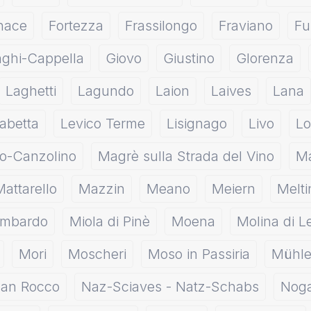
nace
Fortezza
Frassilongo
Fraviano
Fu
nghi-Cappella
Giovo
Giustino
Glorenza
Laghetti
Lagundo
Laion
Laives
Lana
abetta
Levico Terme
Lisignago
Livo
Lo
o-Canzolino
Magrè sulla Strada del Vino
Ma
Mattarello
Mazzin
Meano
Meiern
Melti
ombardo
Miola di Pinè
Moena
Molina di L
Mori
Moscheri
Moso in Passiria
Mühle
an Rocco
Naz-Sciaves - Natz-Schabs
Nog