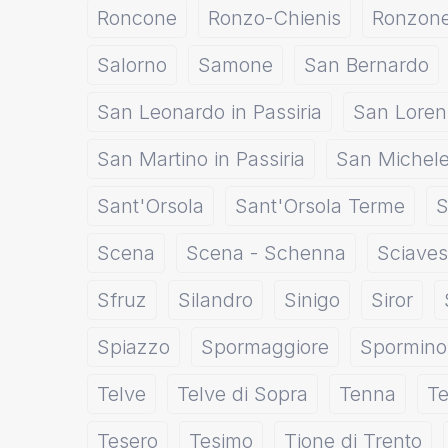
Roncone
Ronzo-Chienis
Ronzon
Salorno
Samone
San Bernardo
San Leonardo in Passiria
San Loren
San Martino in Passiria
San Michel
Sant'Orsola
Sant'Orsola Terme
S
Scena
Scena - Schenna
Sciaves
Sfruz
Silandro
Sinigo
Siror
Spiazzo
Spormaggiore
Spormino
Telve
Telve di Sopra
Tenna
T
Tesero
Tesimo
Tione di Trento