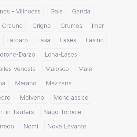
nes - Villnoess
Gais
Ganda
Grauno
Grigno
Grumes
Imer
Lardaro
Lasa
Lases
Lasino
drone-Darzo
Lona-Lases
lles Venosta
Malosco
Malè
na
Merano
Mezzana
edro
Molveno
Monclassico
n in Taufers
Nago-Torbole
aredo
Nomi
Nova Levante