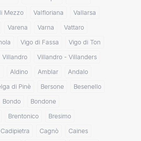
di Mezzo
Valfloriana
Vallarsa
Varena
Varna
Vattaro
nola
Vigo di Fassa
Vigo di Ton
Villandro
Villandro - Villanders
o
Aldino
Amblar
Andalo
lga di Pinè
Bersone
Besenello
Bondo
Bondone
Brentonico
Bresimo
Cadipietra
Cagnò
Caines