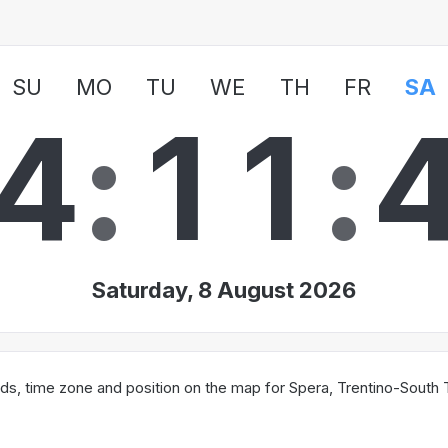
SU
MO
TU
WE
TH
FR
SA
4
:
1
1
:
Saturday, 8 August 2026
s, time zone and position on the map for Spera, Trentino-South Ty