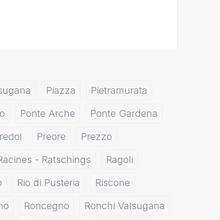
lsugana
Piazza
Pietramurata
o
Ponte Arche
Ponte Gardena
redoi
Preore
Prezzo
Racines - Ratschings
Ragoli
o
Rio di Pusteria
Riscone
no
Roncegno
Ronchi Valsugana