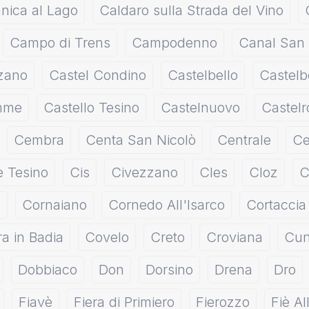
nica al Lago
Caldaro sulla Strada del Vino
Campo di Trens
Campodenno
Canal San
zano
Castel Condino
Castelbello
Castelb
emme
Castello Tesino
Castelnuovo
Castelr
Cembra
Centa San Nicolò
Centrale
Ce
e Tesino
Cis
Civezzano
Cles
Cloz
C
o
Cornaiano
Cornedo All'Isarco
Cortaccia 
a in Badia
Covelo
Creto
Croviana
Cun
Dobbiaco
Don
Dorsino
Drena
Dro
Fiavè
Fiera di Primiero
Fierozzo
Fiè Al