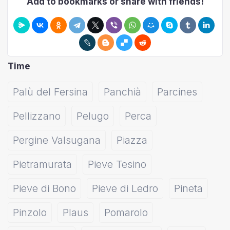
Add to bookmarks or share with friends!
Time
Palù del Fersina
Panchià
Parcines
Pellizzano
Pelugo
Perca
Pergine Valsugana
Piazza
Pietramurata
Pieve Tesino
Pieve di Bono
Pieve di Ledro
Pineta
Pinzolo
Plaus
Pomarolo