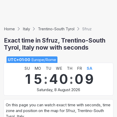
Home
Italy
Trentino-South Tyrol
Sfruz
Exact time in Sfruz, Trentino-South
Tyrol, Italy now with seconds
UTC+01:00
Europe/Rome
SU
MO
TU
WE
TH
FR
SA
1
5
:
4
0
:
1
0
Saturday, 8 August 2026
On this page you can watch exact time with seconds, time
zone and position on the map for Sfruz, Trentino-South
Tyrol, Italy