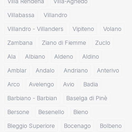
Villa Rendena
Villa-Agnedo
Villabassa
Villandro
Villandro - Villanders
Vipiteno
Volano
Zambana
Ziano di Fiemme
Zuclo
Ala
Albiano
Aldeno
Aldino
Amblar
Andalo
Andriano
Anterivo
Arco
Avelengo
Avio
Badia
Barbiano - Barbian
Baselga di Pinè
Bersone
Besenello
Bieno
Bleggio Superiore
Bocenago
Bolbeno