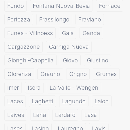
Fondo
Fontana Nuova-Bevia
Fornace
Fortezza
Frassilongo
Fraviano
Funes - Villnoess
Gais
Ganda
Gargazzone
Garniga Nuova
Gionghi-Cappella
Giovo
Giustino
Glorenza
Grauno
Grigno
Grumes
Imer
Isera
La Valle - Wengen
Laces
Laghetti
Lagundo
Laion
Laives
Lana
Lardaro
Lasa
Lases
Lasino
Lauregno
Lavis