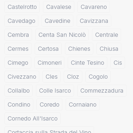
Castelrotto
Cavalese
Cavareno
Cavedago
Cavedine
Cavizzana
Cembra
Centa San Nicolò
Centrale
Cermes
Certosa
Chienes
Chiusa
Cimego
Cimoneri
Cinte Tesino
Cis
Civezzano
Cles
Cloz
Cogolo
Collalbo
Colle Isarco
Commezzadura
Condino
Coredo
Cornaiano
Cornedo All'Isarco
Cortaccia sulla Strada del Vino