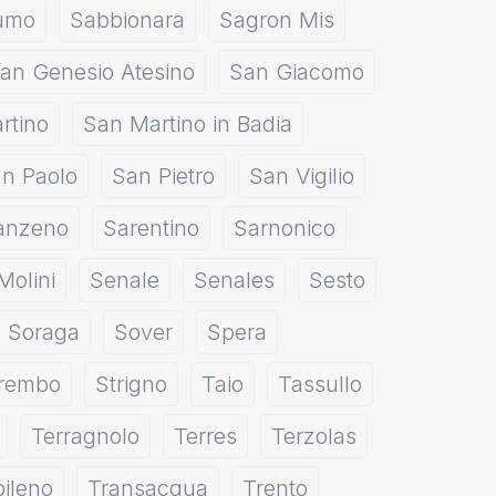
umo
Sabbionara
Sagron Mis
an Genesio Atesino
San Giacomo
rtino
San Martino in Badia
n Paolo
San Pietro
San Vigilio
anzeno
Sarentino
Sarnonico
Molini
Senale
Senales
Sesto
Soraga
Sover
Spera
rembo
Strigno
Taio
Tassullo
Terragnolo
Terres
Terzolas
ileno
Transacqua
Trento