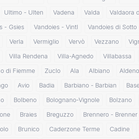
Ultimo - Ulten
Vadena
Valda
Valdaora 
s - Gsies
Vandoies - Vintl
Vandoies di Sotto
Verla
Vermiglio
Vervò
Vezzano
Vig
Villa Rendena
Villa-Agnedo
Villabassa
no di Fiemme
Zuclo
Ala
Albiano
Alden
ngo
Avio
Badia
Barbiano - Barbian
Base
go
Bolbeno
Bolognano-Vignole
Bolzano
zone
Braies
Breguzzo
Brennero - Brenner
olo
Brunico
Caderzone Terme
Cadine