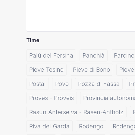
Time
Palù del Fersina
Panchià
Parcine
Pieve Tesino
Pieve di Bono
Pieve
Postal
Povo
Pozza di Fassa
P
Proves - Proveis
Provincia autonoma
Rasun Anterselva - Rasen-Antholz
Riva del Garda
Rodengo
Rodeng