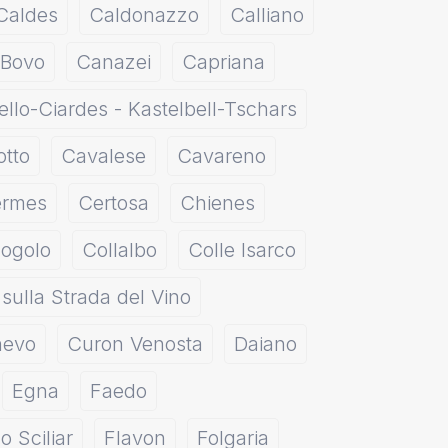
Caldes
Caldonazzo
Calliano
 Bovo
Canazei
Capriana
ello-Ciardes - Kastelbell-Tschars
otto
Cavalese
Cavareno
rmes
Certosa
Chienes
ogolo
Collalbo
Colle Isarco
sulla Strada del Vino
evo
Curon Venosta
Daiano
Egna
Faedo
lo Sciliar
Flavon
Folgaria