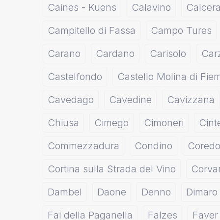
Caines - Kuens
Calavino
Calcera
Campitello di Fassa
Campo Tures
Carano
Cardano
Carisolo
Car
Castelfondo
Castello Molina di Fi
Cavedago
Cavedine
Cavizzana
Chiusa
Cimego
Cimoneri
Cint
Commezzadura
Condino
Cored
Cortina sulla Strada del Vino
Corvar
Dambel
Daone
Denno
Dimaro
Fai della Paganella
Falzes
Faver