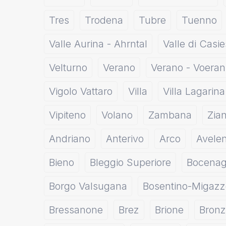
Tres
Trodena
Tubre
Tuenno
Valle Aurina - Ahrntal
Valle di Casie
Velturno
Verano
Verano - Voeran
Vigolo Vattaro
Villa
Villa Lagarina
Vipiteno
Volano
Zambana
Zia
Andriano
Anterivo
Arco
Avele
Bieno
Bleggio Superiore
Bocena
Borgo Valsugana
Bosentino-Migaz
Bressanone
Brez
Brione
Bronz