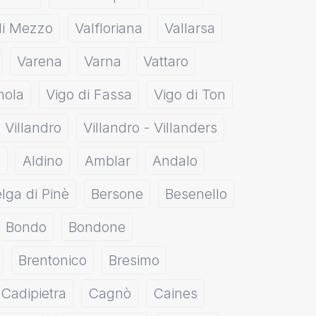
di Mezzo
Valfloriana
Vallarsa
Varena
Varna
Vattaro
nola
Vigo di Fassa
Vigo di Ton
Villandro
Villandro - Villanders
o
Aldino
Amblar
Andalo
lga di Pinè
Bersone
Besenello
Bondo
Bondone
Brentonico
Bresimo
Cadipietra
Cagnò
Caines