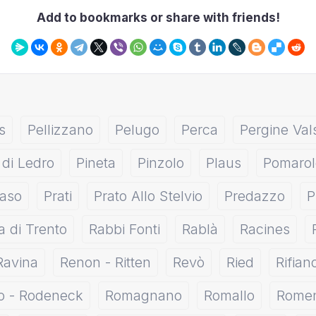
Add to bookmarks or share with friends!
s
Pellizzano
Pelugo
Perca
Pergine Va
 di Ledro
Pineta
Pinzolo
Plaus
Pomarol
raso
Prati
Prato Allo Stelvio
Predazzo
P
 di Trento
Rabbi Fonti
Rablà
Racines
Ravina
Renon - Ritten
Revò
Ried
Rifian
o - Rodeneck
Romagnano
Romallo
Rome