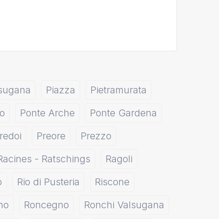
lsugana
Piazza
Pietramurata
o
Ponte Arche
Ponte Gardena
redoi
Preore
Prezzo
Racines - Ratschings
Ragoli
o
Rio di Pusteria
Riscone
no
Roncegno
Ronchi Valsugana