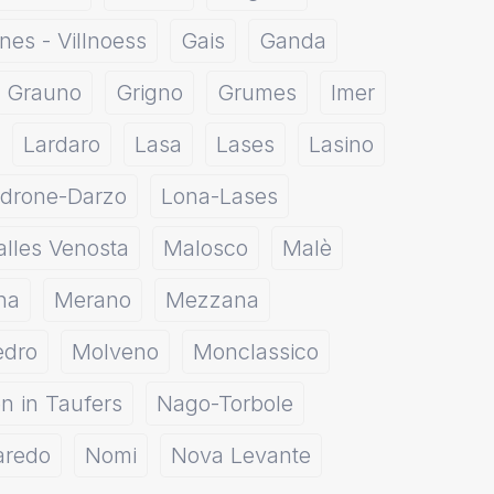
nes - Villnoess
Gais
Ganda
Grauno
Grigno
Grumes
Imer
Lardaro
Lasa
Lases
Lasino
drone-Darzo
Lona-Lases
lles Venosta
Malosco
Malè
na
Merano
Mezzana
edro
Molveno
Monclassico
n in Taufers
Nago-Torbole
aredo
Nomi
Nova Levante