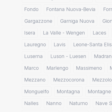
Fondo
Fontana Nuova-Bevia
For
Gargazzone
Garniga Nuova
Gio
Isera
La Valle - Wengen
Laces
Lauregno
Lavis
Leone-Santa Elis
Luserna
Luson - Luesen
Madran
Marco
Marlengo
Massimeno
Mezzano
Mezzocorona
Mezzol
Monguelfo
Montagna
Montagne
Nalles
Nanno
Naturno
Nave S