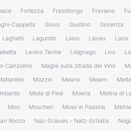
nace
Fortezza
Frassilongo
Fraviano
Fu
nghi-Cappella
Giovo
Giustino
Glorenza
Laghetti
Lagundo
Laion
Laives
Lana
abetta
Levico Terme
Lisignago
Livo
Lo
o-Canzolino
Magrè sulla Strada del Vino
Ma
Mattarello
Mazzin
Meano
Meiern
Melti
ombardo
Miola di Pinè
Moena
Molina di L
Mori
Moscheri
Moso in Passiria
Mühle
an Rocco
Naz-Sciaves - Natz-Schabs
Nog