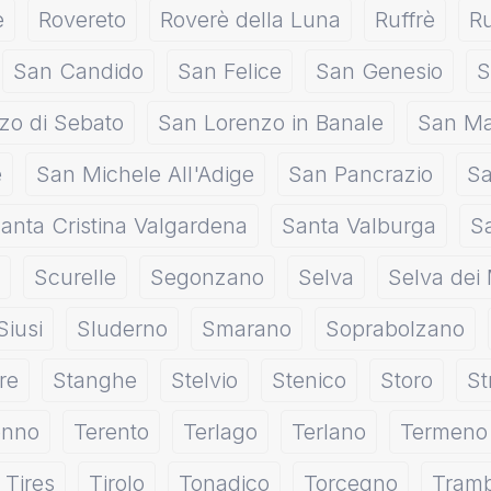
e
Rovereto
Roverè della Luna
Ruffrè
R
San Candido
San Felice
San Genesio
S
zo di Sebato
San Lorenzo in Banale
San Ma
e
San Michele All'Adige
San Pancrazio
Sa
anta Cristina Valgardena
Santa Valburga
S
Scurelle
Segonzano
Selva
Selva dei 
Siusi
Sluderno
Smarano
Soprabolzano
re
Stanghe
Stelvio
Stenico
Storo
St
enno
Terento
Terlago
Terlano
Termeno
Tires
Tirolo
Tonadico
Torcegno
Tramb