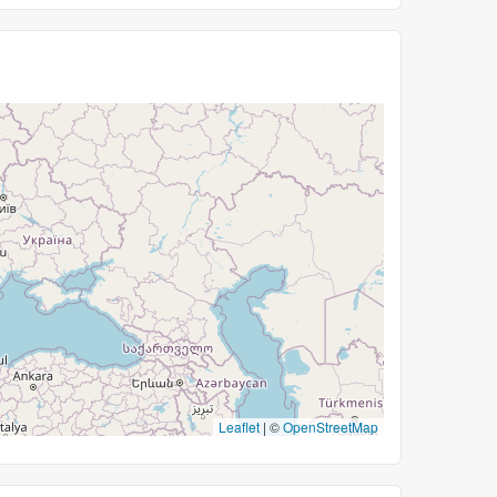
Leaflet
|
©
OpenStreetMap