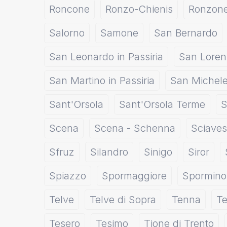
Roncone
Ronzo-Chienis
Ronzon
Salorno
Samone
San Bernardo
San Leonardo in Passiria
San Loren
San Martino in Passiria
San Michel
Sant'Orsola
Sant'Orsola Terme
S
Scena
Scena - Schenna
Sciaves
Sfruz
Silandro
Sinigo
Siror
Spiazzo
Spormaggiore
Spormino
Telve
Telve di Sopra
Tenna
T
Tesero
Tesimo
Tione di Trento