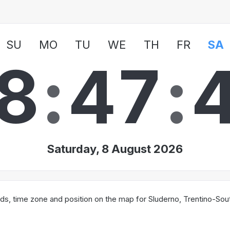
SU
MO
TU
WE
TH
FR
SA
8
:
4
7
:
Saturday, 8 August 2026
s, time zone and position on the map for Sluderno, Trentino-South