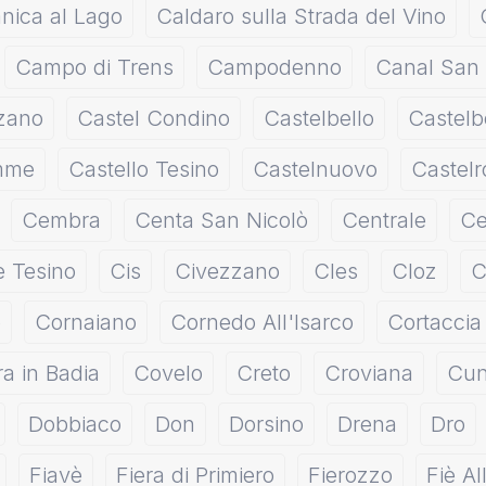
nica al Lago
Caldaro sulla Strada del Vino
Campo di Trens
Campodenno
Canal San
zano
Castel Condino
Castelbello
Castelb
emme
Castello Tesino
Castelnuovo
Castelr
Cembra
Centa San Nicolò
Centrale
Ce
e Tesino
Cis
Civezzano
Cles
Cloz
C
o
Cornaiano
Cornedo All'Isarco
Cortaccia 
a in Badia
Covelo
Creto
Croviana
Cun
Dobbiaco
Don
Dorsino
Drena
Dro
Fiavè
Fiera di Primiero
Fierozzo
Fiè Al